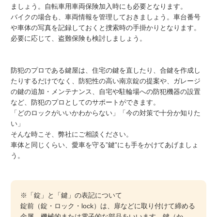
ましょう。自転車用車両保険加入時にも必要となります。
バイクの場合も、車両情報を管理しておきましょう。車台番号
や車体の写真を記録しておくと捜索時の手掛かりとなります。
必要に応じて、盗難保険も検討しましょう。
防犯のプロである鍵屋は、住宅の鍵を直したり、合鍵を作成し
たりするだけでなく、防犯性の高い南京錠の提案や、ガレージ
の鍵の追加・メンテナンス、自宅や駐輪場への防犯機器の設置
など、防犯のプロとしてのサポートができます。
「どのロックがいいかわからない」「今の対策で十分か知りた
い」
そんな時こそ、弊社にご相談ください。
車体と同じくらい、愛車を守る”鍵”にも手をかけてあげましょ
う。
※「錠」と「鍵」の表記について
錠前（錠・ロック・lock）は、扉などに取り付けて締める
金属、機械的または電子的な部品をいいます。鍵（か