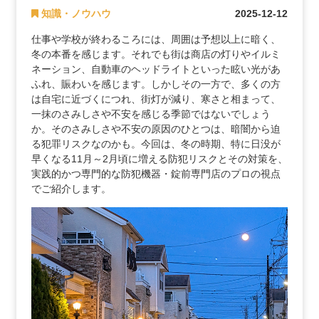
知識・ノウハウ
2025-12-12
仕事や学校が終わるころには、周囲は予想以上に暗く、
冬の本番を感じます。それでも街は商店の灯りやイルミ
ネーション、自動車のヘッドライトといった眩い光があ
ふれ、賑わいを感じます。しかしその一方で、多くの方
は自宅に近づくにつれ、街灯が減り、寒さと相まって、
一抹のさみしさや不安を感じる季節ではないでしょう
か。そのさみしさや不安の原因のひとつは、暗闇から迫
る犯罪リスクなのかも。今回は、冬の時期、特に日没が
早くなる11月～2月頃に増える防犯リスクとその対策を、
実践的かつ専門的な防犯機器・錠前専門店のプロの視点
でご紹介します。