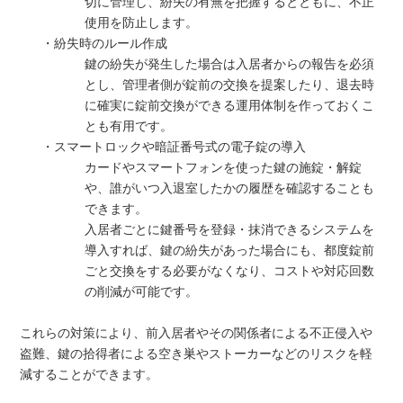
切に管理し、紛失の有無を把握するとともに、不正
使用を防止します。
・紛失時のルール作成
鍵の紛失が発生した場合は入居者からの報告を必須
とし、管理者側が錠前の交換を提案したり、退去時
に確実に錠前交換ができる運用体制を作っておくこ
とも有用です。
・スマートロックや暗証番号式の電子錠の導入
カードやスマートフォンを使った鍵の施錠・解錠
や、誰がいつ入退室したかの履歴を確認することも
できます。
入居者ごとに鍵番号を登録・抹消できるシステムを
導入すれば、鍵の紛失があった場合にも、都度錠前
ごと交換をする必要がなくなり、コストや対応回数
の削減が可能です。
これらの対策により、前入居者やその関係者による不正侵入や
盗難、鍵の拾得者による空き巣やストーカーなどのリスクを軽
減することができます。