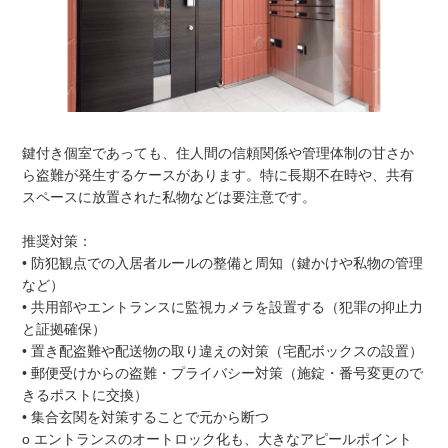
鍵付き個室であっても、住人間の信頼関係や管理体制の甘さか
ら盗難が発生するケースがあります。特に長期不在時や、共有
スペースに放置された私物などは要注意です。
推奨対策：
• 防犯観点での入居者ルールの整備と周知（鍵かけや私物の管理
など）
• 共用部やエントランスに監視カメラを設置する（犯罪の抑止力
と証拠確保）
• 置き配盗難や配送物の取り違えの対策（宅配ボックスの設置）
• 郵便受けからの盗難・プライバシー対策（施錠・番号変更ので
きるポストに交換）
• 集合玄関を対策することで元から断つ
o エントランスのオートロック化も、大きなアピールポイント