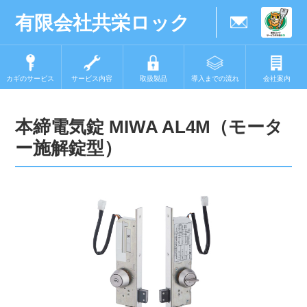
有限会社共栄ロック
カギのサービス
サービス内容
取扱製品
導入までの流れ
会社案内
本締電気錠 MIWA AL4M（モータ
ー施解錠型）