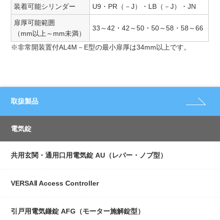
装着可能シリンダー
U9・PR（－J）・LB（－J）・JN
扉厚可能範囲
33～42・42～50・50～58・58～66
（mm以上～mm未満）
※非常開装置付AL4M－E型の最小扉厚は34mm以上です。
取扱製品
電気錠
共用玄関・通用口用電気錠 AU（レバー・ノブ型）
VERSAⅡ Access Controller
引戸用電気鎌錠 AFG（モーター施解錠型）