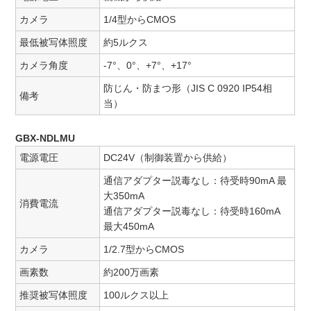
カメラ
1/4型からCMOS
最低被写体照度
約5ルクス
カメラ角度
-7°、0°、+7°、+17°
防じん・防まつ形（JIS C 0920 IP54相
備考
当）
GBX-NDLMU
電源電圧
DC24V（制御装置から供給）
通信アダプター説毒なし：待受時90mA 最
大350mA
消費電流
通信アダプター説毒なし：待受時160mA
最大450mA
カメラ
1/2.7型からCMOS
画素数
約200万画素
推奨被写体照度
100ルクス以上