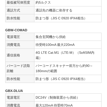
最低被写体照度
約5ルクス
通話方式
通話先の機器に依存する
防水性能
防まつ形（JIS C 0920 IPX4相当）
GBW-COMAD
電源電圧
集合玄関機から供給
消費電流
待受時100mA 最大220mA
4G LTE Cat.M1（LTE-M）（SoftSIM内
通信規格
蔵）
バーコード読取
バーコードスキャナー前方から約90～
距離
180mmの範囲
防水性能
防まつ形（JIS C 0920 IPX4相当）
GBX-DLUA
電源電圧
DC24V（制御装置から供給）
消費電流
最大120mA 待受時70mA