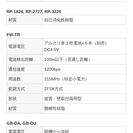
RP-1826, RP-2727, RP-3226
材質
自己消化性樹脂
FW-TR
アルカリ単３乾電池×６本（別売）
電源電圧
DC4.5V
電波検出距離
100m以下（見通し距離）
通信速度
1200bps
周波数
315MHz（特定小電力）
変調方式
2FSK方式
形状
据置・壁取付両用型
材質
難燃性樹脂
GB-DA, GB-DU
電源電圧
親機から供給