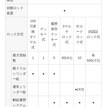
自動ロッド
●
装置
100
履歴
万変
3マル
ICカ
テン
保存
換
チ
ード
顔認証
ロック方式
キー
テン
ダイ
ロック
ロッ
ロック式
式
キー
ヤル
式
ク式
式
式
最大登録
各
1
1
5
30(※1)
10
数
500(※2)
耐ドリル
シリンダ
●
●
●
ー錠
通常シリ
●(※3)
ンダー錠
解錠履歴
●
●
●
●
システム