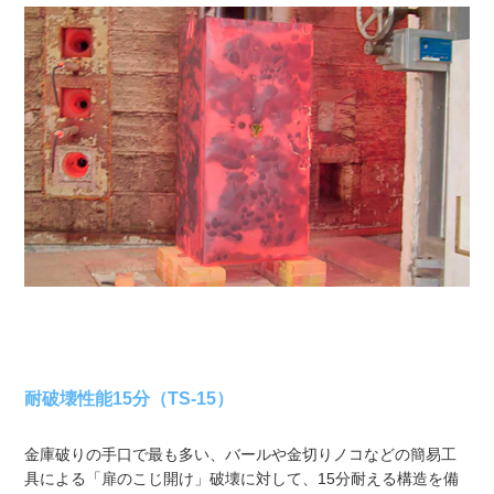
耐破壊性能15分（TS-15）
金庫破りの手口で最も多い、バールや金切りノコなどの簡易工
具による「扉のこじ開け」破壊に対して、15分耐える構造を備