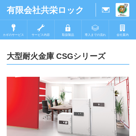
有限会社共栄ロック
カギのサービス
サービス内容
取扱製品
導入までの流れ
会社案内
大型耐火金庫 CSGシリーズ