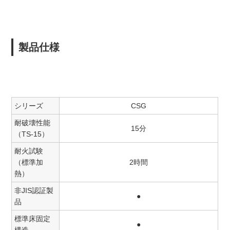
製品仕様
シリーズ
CSG
耐破壊性能
15分
（TS-15）
耐火試験
（標準加
2時間
熱）
非JIS認証製
●
品
標準床固定
●
構造