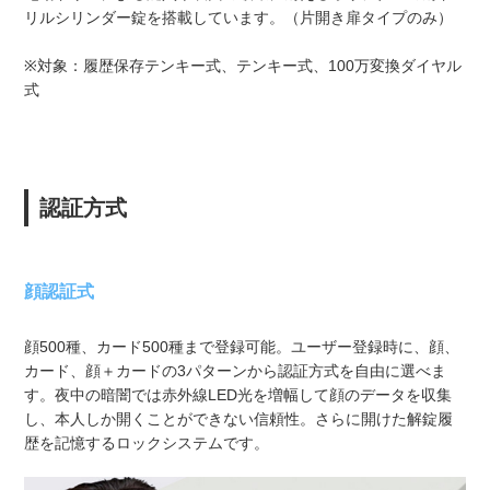
リルシリンダー錠を搭載しています。（片開き扉タイプのみ）
※対象：履歴保存テンキー式、テンキー式、100万変換ダイヤル
式
認証方式
顔認証式
顔500種、カード500種まで登録可能。ユーザー登録時に、顔、
カード、顔＋カードの3パターンから認証方式を自由に選べま
す。夜中の暗闇では赤外線LED光を増幅して顔のデータを収集
し、本人しか開くことができない信頼性。さらに開けた解錠履
歴を記憶するロックシステムです。